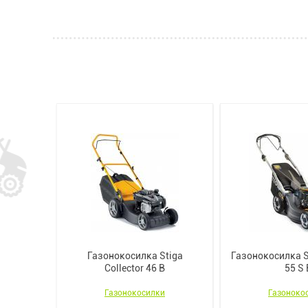
a Combi
Газонокосилка Stiga
Газонокосилка St
Collector 46 B
55 S 
и
Газонокосилки
Газоноко