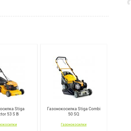
осилка Stiga
Газонокосилка Stiga Combi
Газоно
ctor 53 S B
50 SQ
нокосилки
Газонокосилки