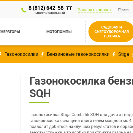
8 (812) 642-58-77
Заказать звонок
многоканальный
САДОВАЯ И
ЕНЕРАТОРЫ
МОТОПОМПЫ
СНЕГОУБОРОЧНАЯ
ТЕХНИКА
Газонокосилки
Бензиновые газонокосилки
Stiga
Газонокосилка бенз
SQH
Газонокосилка Stiga Combi 55 SQH для дачи от на
газонокосилка оснащена двигателем мощностью 4 л.
позволит добиться наилучших результатов и обраб
высоты стрижки, что удобно при стрижке газона н