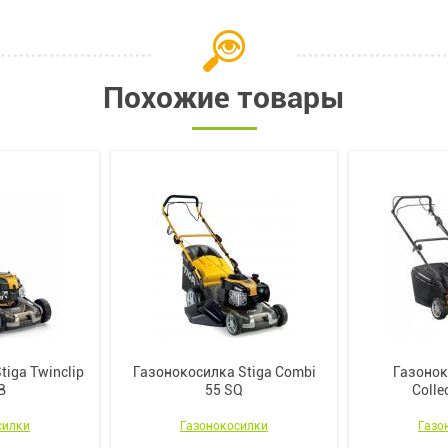
Похожие товары
iga Twinclip
Газонокосилка Stiga Combi
Газонок
B
55 SQ
Colle
силки
Газонокосилки
Газо