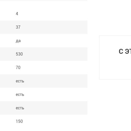
4
37
да
С 
530
70
есть
есть
есть
150