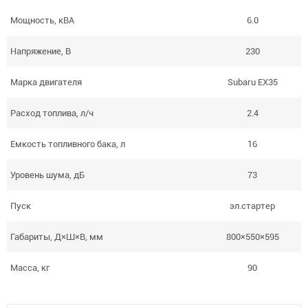
Мощность, кВА
6.0
Напряжение, В
230
Марка двигателя
Subaru EX35
Расход топлива, л/ч
2.4
Емкость топливного бака, л
16
Уровень шума, дБ
73
Пуск
эл.стартер
Габариты, Д×Ш×В, мм
800×550×595
Масса, кг
90