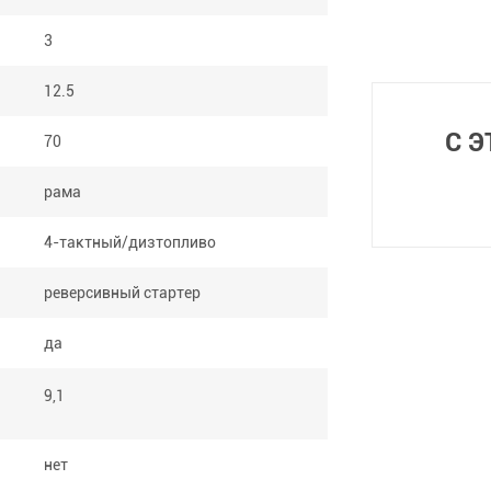
3
12.5
С 
70
рама
4-тактный/дизтопливо
реверсивный стартер
да
9,1
нет