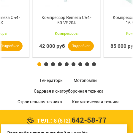
meza СБ4-
Компрессор Remeza СБ4-
Компресс
4K
50.VS204
16.
соры
Компрессоры
Ком
42 000 руб
85 600 р
Подробнее
Подробнее
Генераторы
Мотопомпы
Садовая и снегоуборочная техника
Строительная техника
Климатическая техника
тел.:
642-58-77
8 (812)