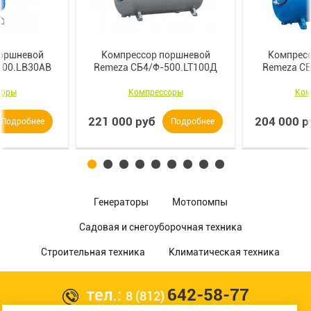
оршневой
Компрессор поршневой
Компрес
100.LB30AB
Remeza СБ4/Ф-500.LT100Д
Remeza С
соры
Компрессоры
Ком
221 000 руб
204 000 р
Подробнее
Подробнее
Генераторы
Мотопомпы
Садовая и снегоуборочная техника
Строительная техника
Климатическая техника
тел.:
642-58-77
8 (812)