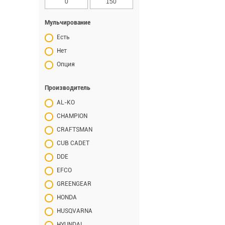
Мульчирование
Есть
Нет
Опция
Производитель
AL-KO
CHAMPION
CRAFTSMAN
CUB CADET
DDE
EFCO
GREENGEAR
HONDA
HUSQVARNA
HYUNDAI