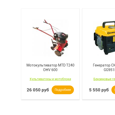
PION
Мотокультиватор MTD T240
Генератор 
OHV 600
GG951
аторы
Культиваторы и мотоблоки
Бензиновые г
26 050 руб
5 550 руб
робнее
Подробнее