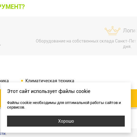
РУМЕНТ?
Логи
Оборудование на собственных склада Санкт-Пете
.
дня.
ника
Климатическая техника
Этот сайт использует файлы cookie
Разработка сайта:
Файлы cookie необходимы для оптимальной работы сайтов и
сервисов.
Хорошо
сти
.