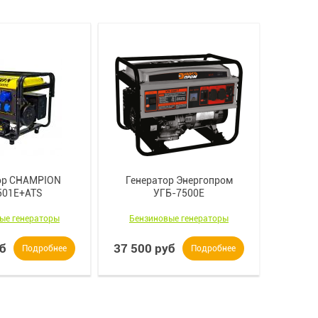
ор CHAMPION
Генератор Энергопром
Ген
501E+ATS
УГБ-7500Е
ые генераторы
Бензиновые генераторы
Бенз
уб
37 500 руб
49 90
Подробнее
Подробнее