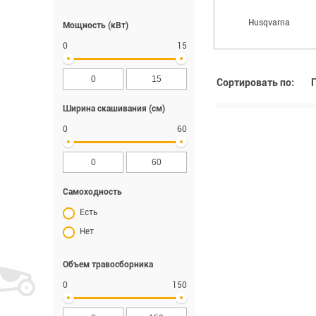
Husqvarna
Мощность (кВт)
0
15
Сортировать по:
Ширина скашивания (см)
0
60
Самоходность
Есть
Нет
Объем травосборника
0
150