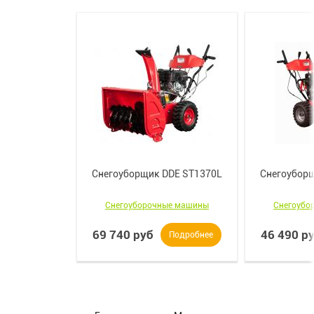
Снегоуборщик DDE ST1370L
Снегоубор
Снегоуборочные машины
Снегоубо
69 740 руб
46 490 р
Подробнее