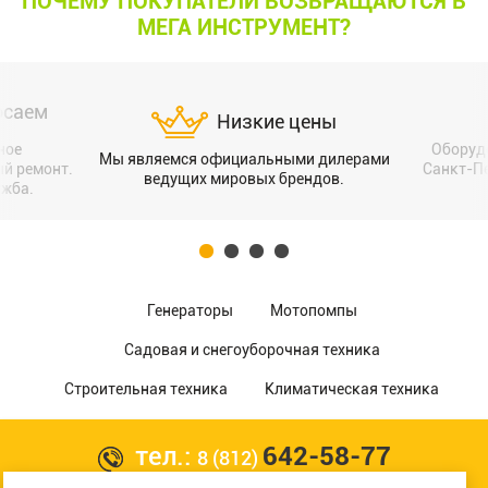
ПОЧЕМУ ПОКУПАТЕЛИ ВОЗВРАЩАЮТСЯ В
МЕГА ИНСТРУМЕНТ?
осаем
Низкие цены
ное
Оборуд
Мы являемся официальными дилерами
ый ремонт.
Санкт-Пе
ведущих мировых брендов.
ужба.
Генераторы
Мотопомпы
Садовая и снегоуборочная техника
Строительная техника
Климатическая техника
тел.:
642-58-77
8 (812)