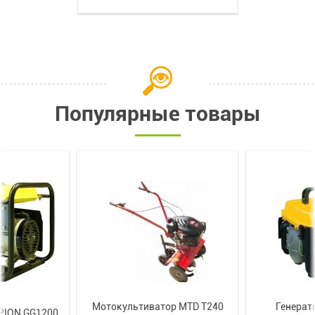
Популярные товары
Мотокультиватор MTD T240
Генерат
PION GG1200