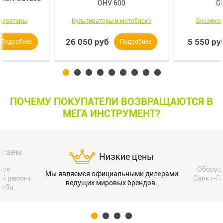
OHV 600
G
енераторы
Культиваторы и мотоблоки
Бензинов
26 050 руб
5 550 ру
Подробнее
Подробнее
ПОЧЕМУ ПОКУПАТЕЛИ ВОЗВРАЩАЮТСЯ В
МЕГА ИНСТРУМЕНТ?
осаем
Низкие цены
ное
Оборуд
Мы являемся официальными дилерами
ый ремонт.
Санкт-Пе
ведущих мировых брендов.
ужба.