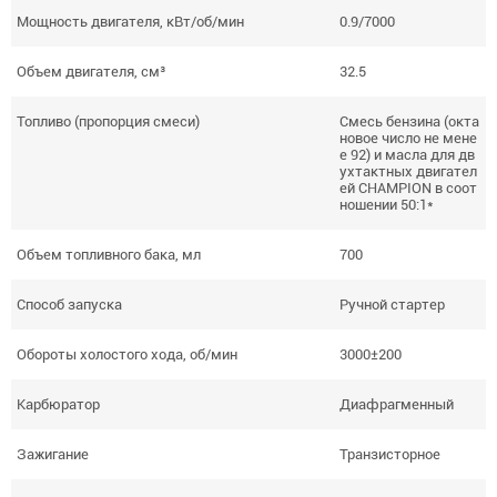
Мощность двигателя, кВт/об/мин
0.9/7000
Объем двигателя, см³
32.5
Топливо (пропорция смеси)
Смесь бензина (окта
новое число не мене
е 92) и масла для дв
ухтактных двигател
ей CHAMPION в соот
ношении 50:1*
Объем топливного бака, мл
700
Способ запуска
Ручной стартер
Обороты холостого хода, об/мин
3000±200
Карбюратор
Диафрагменный
Зажигание
Транзисторное