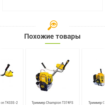
Похожие товары
on Т433S-2
Триммер Champion Т374FS
Триммер C