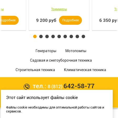
ры
Триммеры
Т
9 200 руб
6 350 ру
Подробнее
Подробнее
Генераторы
Мотопомпы
Садовая и снегоуборочная техника
Строительная техника
Климатическая техника
тел.:
642-58-77
8 (812)
Этот сайт использует файлы cookie
Разработка сайта:
Файлы cookie необходимы для оптимальной работы сайтов и
сервисов.
© Copyright 2017 «Мега Пром»