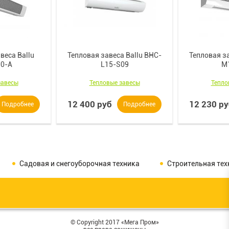
веса Ballu
Тепловая завеса Ballu BHC-
Тепловая за
0-A
L15-S09
M
завесы
Тепловые завесы
Тепло
12 400 руб
12 230 р
Подробнее
Подробнее
Садовая и снегоуборочная техника
Строительная тех
© Copyright 2017 «Мега Пром»