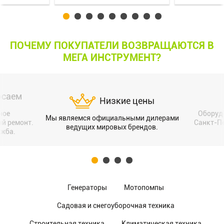
ПОЧЕМУ ПОКУПАТЕЛИ ВОЗВРАЩАЮТСЯ В
МЕГА ИНСТРУМЕНТ?
осаем
Низкие цены
ное
Оборуд
Мы являемся официальными дилерами
ый ремонт.
Санкт-Пе
ведущих мировых брендов.
ужба.
Генераторы
Мотопомпы
Садовая и снегоуборочная техника
Строительная техника
Климатическая техника