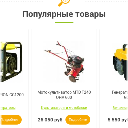
Популярные товары
Мотокультиватор MTD T240
Генерат
PION GG1200
OHV 600
G
енераторы
Культиваторы и мотоблоки
Бензинов
26 050 руб
5 550 ру
Подробнее
Подробнее